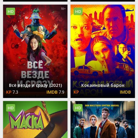
HD
HD
Всё везде и сразу (2021)
Кокаиновый барон
7.3
7.9
HD
HD