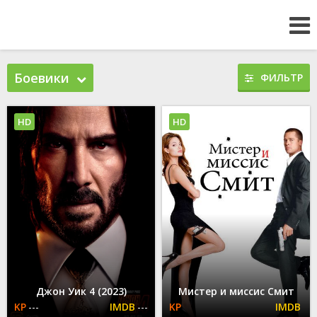
Боевики
ФИЛЬТР
HD
HD
Джон Уик 4 (2023)
Мистер и миссис Смит
---
---