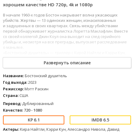
хорошем качестве HD 720p, 4k и 1080p
В начале 1960-х годов Бостон накрывает волна ужасающих
убийств. Жертвы — 13 одиноких женщин, изнасилованных
и задушенных в своих квартирах. Связь между убийствами
первой обнаруживает журналистка Лоретта Маклафлин. Вместе
со своей коллегой Джин Коул она выходит на след серийного
убийцы и, несмотря на все преграды, выпускает расследование
о маньяке.
«Бостонский душитель» — триллер с Кирой Найтли и Кэрри Кун,
основанный на реальных событиях.
Развернуть описание
77
78
79
80
81
82
83
84
85
86
87
88
89
90
91
92
93
94
95
96
97
98
99
100
Бостонский душитель (2023) смотреть онлайн в хорошем
Название:
Бостонский душитель
HD720 и 1080p качестве можно в интернете, современные
Год выхода:
2023
технологии позволяют наслаждаться кино премьерами
Режиссер:
Мэтт Раскин
полностью с отличным звуком.
Страна:
США
Перевод:
Дублированный
Качество:
720 - 1080
6.1
6.5
Актеры:
Кира Найтли, Кэрри Кун, Алессандро Нивола, Давид