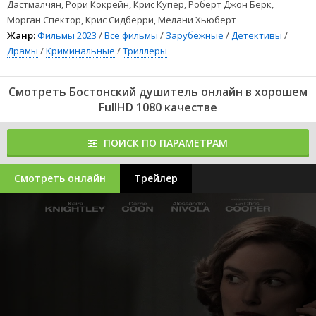
Дастмалчян, Рори Кокрейн, Крис Купер, Роберт Джон Берк,
Морган Спектор, Крис Сидберри, Мелани Хьюберт
Жанр:
Фильмы 2023
/
Все фильмы
/
Зарубежные
/
Детективы
/
Драмы
/
Криминальные
/
Триллеры
Смотреть Бостонский душитель онлайн в хорошем
FullHD 1080 качестве
ПОИСК ПО ПАРАМЕТРАМ
Смотреть онлайн
Трейлер