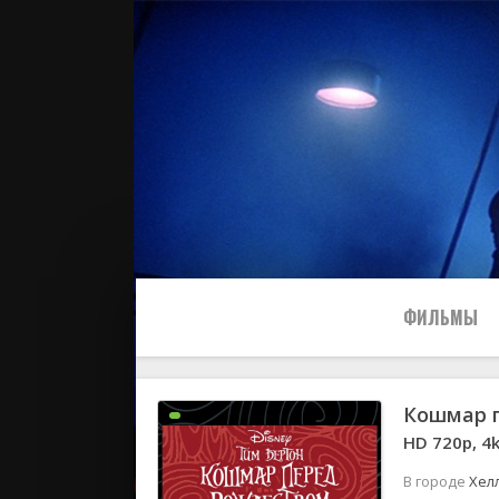
ФИЛЬМЫ
Кошмар 
Все
HD 720p, 4
2024
В городе
Хел