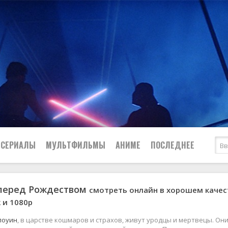
СЕРИАЛЫ
МУЛЬТФИЛЬМЫ
АНИМЕ
ПОСЛЕДНЕЕ
перед Рождеством
смотреть онлайн в хорошем качес
Все
Криминал
k и 1080p
Боевики
Мелодрамы
Военные
2024
Приключения
лоуин
, в царстве кошмаров и страхов, живут уродцы и мертвецы. Он