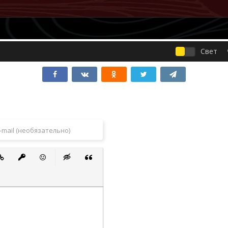
Свет
 список
ванный список
тавить ссылку
Вставить защищенную ссылку
Вставить смайлик
Вставка скрытого текста
Вставка цитаты