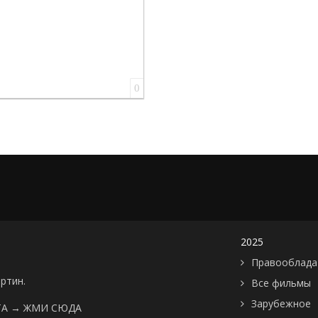
0
2025
Правооблада
артин.
Все фильмы
Зарубежное
ТА →
ЖМИ СЮДА