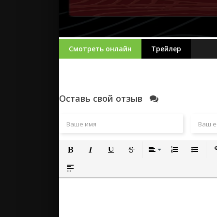
Смотреть онлайн
Трейлер
Оставь свой отзыв
Полужирный
Курсив
Подчеркнутый
Зачеркнутый
Выравнивание
Нумерованный
Маркиро
Вс
Вставка спойлера