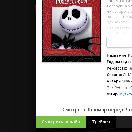
занимаются т
2023
Хеллоуина мэ
2022
на которого 
2021
пола» — не р
одинаково. Б
с вырезанным
Русские
в дверь в фо
и веселье. Е
СССР
И Джек решае
Зарубежн
смотреть онл
современные
Название:
К
отличным зв
Год выхода:
Режиссер:
Г
Страна:
США
Актеры:
Дэнн
Пол Рубенс, 
Жанр:
Мульт
Смотреть Кошмар перед Рож
Смотреть онлайн
Трейлер