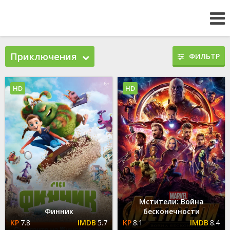
Приключения
ФИЛЬТР
HD
HD
Мстители: Война
Финник
бесконечности
7.8
5.7
8.1
8.4