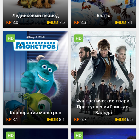
Ледниковый период
Балто
8.0
7.5
8.3
7.1
HD
HD
Фантастические твари:
Преступления Грин-де-
Корпорация монстров
Вальда
8.1
8.1
6.7
6.5
HD
HD