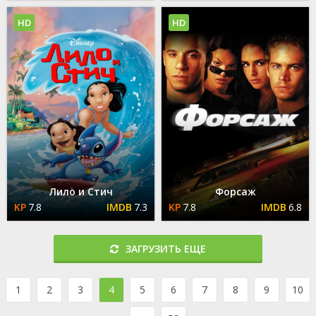
HD
HD
Лило и Стич
Форсаж
7.8
7.3
7.8
6.8
ЗАГРУЗИТЬ ЕЩЕ
1
2
3
4
5
6
7
8
9
10