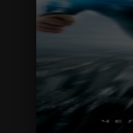
Библиотекарь
фильм Перево
1080p качес
наслаждатьс