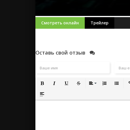
Смотреть онлайн
Трейлер
Оставь свой отзыв
Полужирный
Курсив
Подчеркнутый
Зачеркнутый
Выравнивание
Нумерованный
Маркиро
Вс
Вставка спойлера