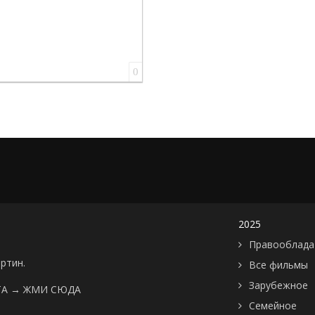
0
2025
Правооблада
артин.
Все фильмы
Зарубежное
ТА →
ЖМИ СЮДА
Семейное