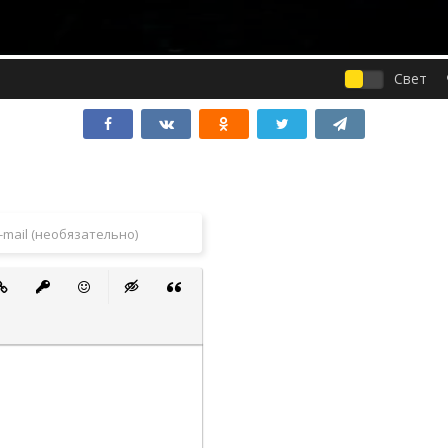
Свет
 список
ванный список
тавить ссылку
Вставить защищенную ссылку
Вставить смайлик
Вставка скрытого текста
Вставка цитаты