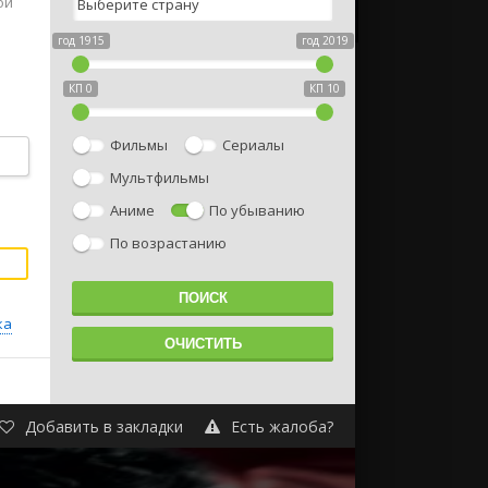
ой
год 1915
год 2019
КП 0
КП 10
Фильмы
Сериалы
ие
Мультфильмы
ец
Аниме
По убыванию
По возрастанию
ть
й
ует
ка
рмен
Добавить в закладки
Есть жалоба?