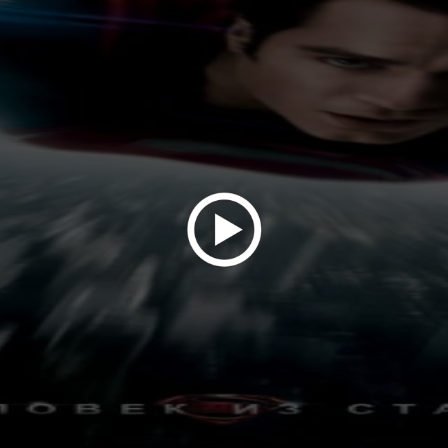
 (2023) сериал
дчик (2023)
Человек из стали (2013) смотреть онлайн в хорошем HD7
тве можно в интернете, современные технологии позволяют
я кино премьерами полностью с отличным звуком.