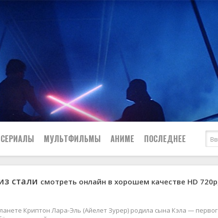
СЕРИАЛЫ
МУЛЬТФИЛЬМЫ
АНИМЕ
ПОСЛЕДНЕЕ
из стали
смотреть онлайн в хорошем качестве HD 720p,
Все
Криминал
Боевики
Мелодрамы
Военные
2024
Приключения
ланете Криптон Лара-Эль (Айелет Зурер) родила сына Кэла — первог