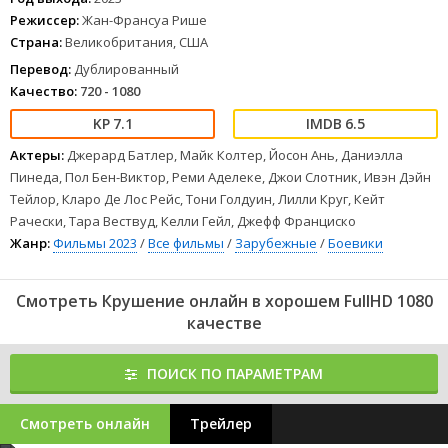
отличным звуком.
Режиссер:
Жан-Франсуа Рише
Страна:
Великобритания, США
Перевод:
Дублированный
Качество:
720 - 1080
7.1
6.5
Актеры:
Джерард Батлер, Майк Колтер, Йосон Ань, Даниэлла
Пинеда, Пол Бен-Виктор, Реми Аделеке, Джои Слотник, Ивэн Дэйн
Тейлор, Кларо Де Лос Рейс, Тони Голдуин, Лилли Круг, Кейт
Рачески, Тара Вествуд, Келли Гейл, Джефф Франциско
Жанр:
Фильмы 2023
/
Все фильмы
/
Зарубежные
/
Боевики
Смотреть Крушение онлайн в хорошем FullHD 1080
качестве
ПОИСК ПО ПАРАМЕТРАМ
Смотреть онлайн
Трейлер