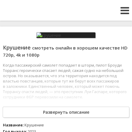
Крушение
смотреть онлайн в хорошем качестве HD
720p, 4k и 1080p
Когда пассажирский самолет попадает в шторм, пилот Броуди
Торранс героически спасает людей, сажая судно на небольшой
остров. Но оказывается, что эта территория находится под
властью повстанцев, которые тут же берут всех пассажиров
в заложники. Единственный человек, который может помочь
Торрансу спасти людей, — это преступник Луи Гаспаре, которого
сотрудники ФБР перевозили на самолете.
173
174
175
176
177
178
179
180
181
182
183
184
185
186
187
188
189
Развернуть описание
190
Крушение (2023) смотреть онлайн в хорошем HD720 и 1080p
качестве можно в интернете, современные технологии
Название:
Крушение
позволяют наслаждаться кино премьерами полностью с
Год выхода:
2023