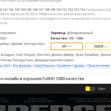
 охотника за штормами Билла Броуди.
Детективы
2023
Семейные
Детские
2022
Спорт
0
141
142
143
144
145
146
147
148
149
150
151
152
153
154
Суперсмерч (202
Драмы
2021
Триллеры
айн в хорошем HD720 и 1080p качестве можно в интернете,
 технологии позволяют наслаждаться кино премьерами полностью 
Комедии
Ужасы
уком.
Русские
Фантастика
уперсмерч
Перевод:
Дублированный
СССР
Фэнтези
2023
Качество:
720 - 1080
ые
Зарубежные
ерберт Джеймс Уинтерстерн
Фильмы из соцетей
---
---
 Болдуин, Скит Ульрих, Энн Хеч, Дэниэл Димер, Прая Лундберг, Джон
л Нигам, Ричард Ганн, Джордан Кристин Симон
ы 2023
/
Все фильмы
/
Зарубежные
/
Боевики
/
Драмы
/
Приключения
 онлайн в хорошем FullHD 1080 качестве
Свет