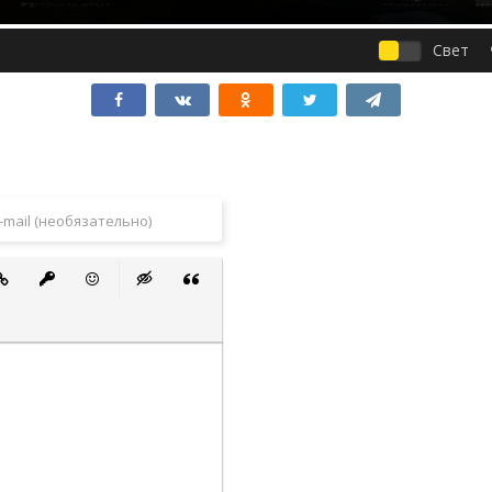
Свет
 список
ванный список
тавить ссылку
Вставить защищенную ссылку
Вставить смайлик
Вставка скрытого текста
Вставка цитаты