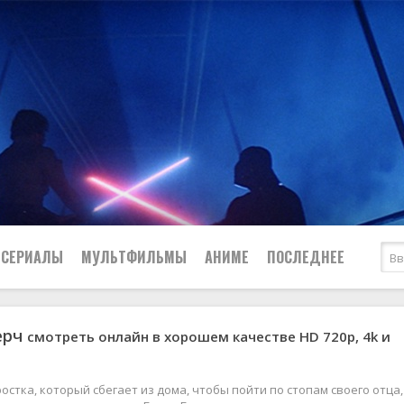
СЕРИАЛЫ
МУЛЬТФИЛЬМЫ
АНИМЕ
ПОСЛЕДНЕЕ
ерч
смотреть онлайн в хорошем качестве HD 720p, 4k и
Все
Криминал
Боевики
Мелодрамы
Военные
2024
Приключения
остка, который сбегает из дома, чтобы пойти по стопам своего отца,