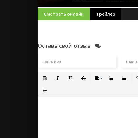
Смотреть онлайн
Трейлер
Оставь свой отзыв
Полужирный
Курсив
Подчеркнутый
Зачеркнутый
Выравнивание
Нумерованный
Маркиро
Вс
Вставка спойлера