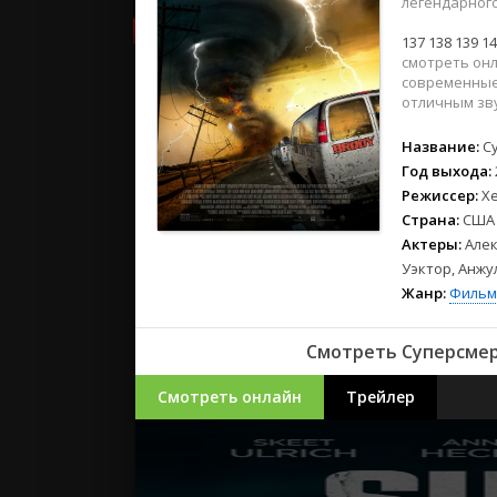
легендарного
2023
2022
137
138
139
14
2021
смотреть онл
современные
отличным зв
Русские
Название:
С
СССР
Год выхода:
Зарубежн
Режиссер:
Х
Страна:
США
Актеры:
Алек
Уэктор, Анжу
Жанр:
Фильм
Смотреть Суперсмерч
Смотреть онлайн
Трейлер