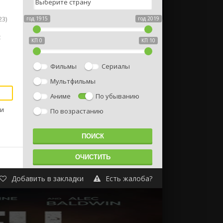
3)
год 1915
год 2019
с
КП 0
КП 10
Фильмы
Сериалы
Мультфильмы
Аниме
По убыванию
ни
По возрастанию
Добавить в закладки
Есть жалоба?