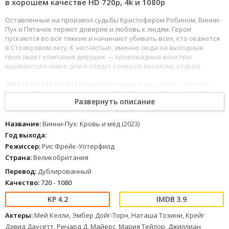
в хорошем качестве HD 720p, 4k и 1080p
Оставленные на произвол судьбы Кристофером Робином, Винни-
Пух и Пятачок теряют доверие и любовь к людям. Герои
пускаются во все тяжкие и начинают убивать всех, кто окажется
в Стоакровом лесу. К несчастью, именно сюда на выходные
приезжает компания девушек — кровожадные монстры
врываются к ним в дом и кладут конец их веселому отдыху.
209
210
211
212
213
214
Винни-Пух: Кровь и мёд (2023) () смотреть
онлайн в хорошем HD720 и 1080p качестве можно в интернете,
Развернуть описание
современные технологии позволяют наслаждаться кино
премьерами полностью с отличным звуком.
Название:
Винни-Пух: Кровь и мёд (2023)
Год выхода:
Режиссер:
Рис Фрейк-Уотерфилд
Страна:
Великобритания
Перевод:
Дублированный
Качество:
720 - 1080
4.2
3.9
Актеры:
Мей Келли, Эмбер Дойг-Торн, Наташа Тозини, Крейг
Дэвид Даусетт, Ричард Д. Майерс, Мария Тейлор, Джиллиан